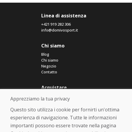
Linea di assistenza
+421 919 282 306
info@domivosport.it
Chi siamo
Blog
Chi siamo
Negozio
Contatto
Acquistare
Negozio online
Apprezziamo la tua privacy
Termini e condizioni commerciali
Spedizione e pagamento
Questo sito utilizza i cookie per fornirti un'ottima
Rimostranza
esperienza di navigazione. Tutte le informazioni
Reso e cambio merce
importanti possono essere trovate nella pagina
Protezione dei dati personali
Cookies