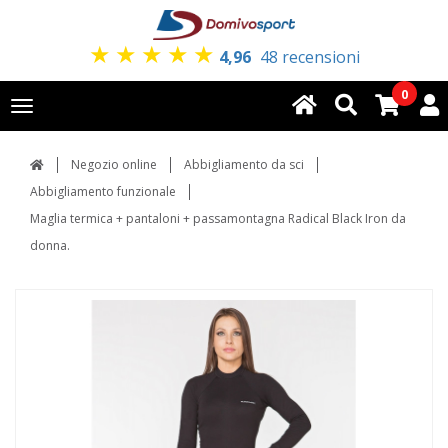
★
★
★
★
★
4,96
48 recensioni
0
Toggle
navigation
Negozio online
Abbigliamento da sci
Abbigliamento funzionale
Maglia termica + pantaloni + passamontagna Radical Black Iron da
donna.