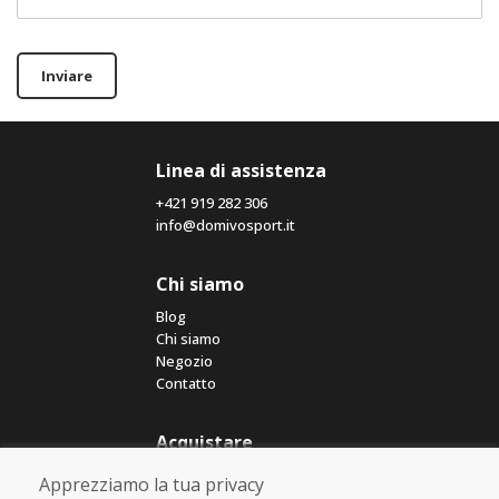
Inviare
Linea di assistenza
+421 919 282 306
info@domivosport.it
Chi siamo
Blog
Chi siamo
Negozio
Contatto
Acquistare
Negozio online
Apprezziamo la tua privacy
Termini e condizioni commerciali