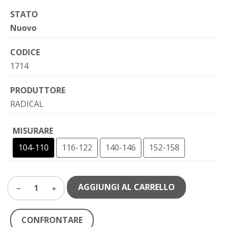
STATO
Nuovo
CODICE
1714
PRODUTTORE
RADICAL
MISURARE
104-110
116-122
140-146
152-158
AGGIUNGI AL CARRELLO
1
CONFRONTARE