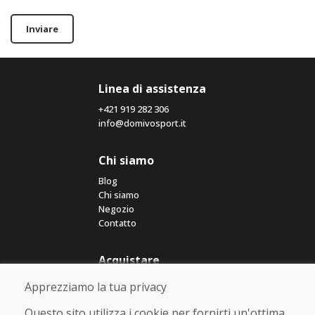
Inviare
Linea di assistenza
+421 919 282 306
info@domivosport.it
Chi siamo
Blog
Chi siamo
Negozio
Contatto
Acquistare
Negozio online
Apprezziamo la tua privacy
Termini e condizioni commerciali
Spedizione e pagamento
Questo sito utilizza i cookie per fornirti un'ottima