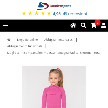
★
★
★
★
★
4,96
48 recensioni
0
Toggle
navigation
Negozio online
Abbigliamento da sci
Abbigliamento funzionale
Maglia termica + pantaloni + passamontagna Radical Snowman rosa