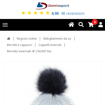
★
★
★
★
★
4,96
48 recensioni
0
Toggle
navigation
Negozio online
Abbigliamento da sci
Berretti e cappucci
Cappelli invernali
Berretto invernale 4F CAD067 blu