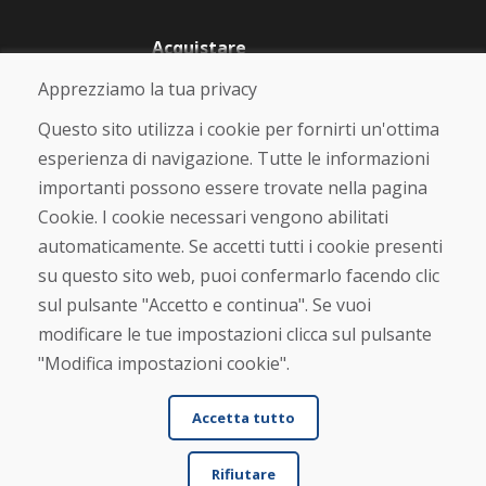
Acquistare
Negozio online
Apprezziamo la tua privacy
Termini e condizioni commerciali
Spedizione e pagamento
Questo sito utilizza i cookie per fornirti un'ottima
Rimostranza
esperienza di navigazione. Tutte le informazioni
Reso e cambio merce
importanti possono essere trovate nella pagina
Protezione dei dati personali
Cookies
Cookie. I cookie necessari vengono abilitati
automaticamente. Se accetti tutti i cookie presenti
Verificato dai clienti
su questo sito web, puoi confermarlo facendo clic
★
★
★
★
★
sul pulsante "Accetto e continua". Se vuoi
modificare le tue impostazioni clicca sul pulsante
"Modifica impostazioni cookie".
Accetta tutto
Rifiutare