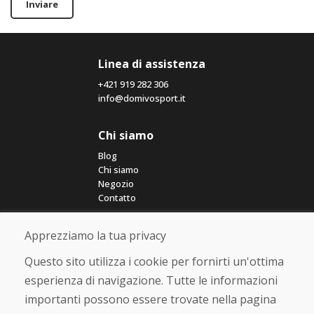
Inviare
Linea di assistenza
+421 919 282 306
info@domivosport.it
Chi siamo
Blog
Chi siamo
Negozio
Contatto
Acquistare
Apprezziamo la tua privacy
Negozio online
Questo sito utilizza i cookie per fornirti un'ottima
Termini e condizioni commerciali
esperienza di navigazione. Tutte le informazioni
Spedizione e pagamento
Rimostranza
importanti possono essere trovate nella pagina
Reso e cambio merce