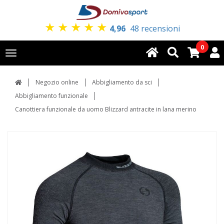
★
★
★
★
★
4,96
48 recensioni
0
Toggle
navigation
Negozio online
Abbigliamento da sci
Abbigliamento funzionale
Canottiera funzionale da uomo Blizzard antracite in lana merino