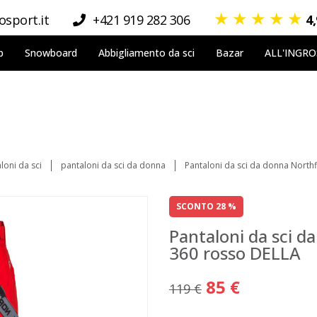
★
★
★
★
★
sport.it
+421 919 282 306
4
p
Snowboard
Abbigliamento da sci
Bazar
ALL'INGR
loni da sci
pantaloni da sci da donna
Pantaloni da sci da donna Nort
SCONTO 28 %
Pantaloni da sci 
360 rosso DELLA
85 €
119 €