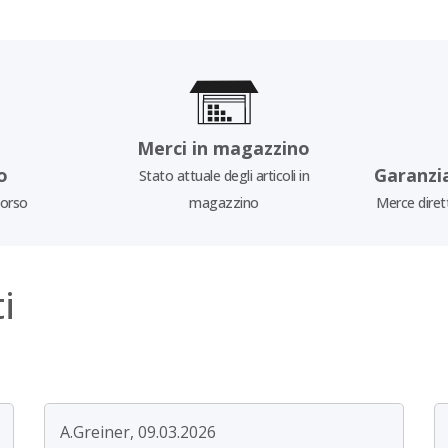
Merci in magazzino
o
Garanzi
Stato attuale degli articoli in
borso
magazzino
Merce diret
i
A.Greiner, 09.03.2026