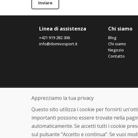
Inviare
Linea di assistenza
Chi siamo
+421 919 282 306
Blog
info@domivosport.it
Chi siamo
Negozio
Contatto
Apprezziamo la tua privacy
Questo sito utilizza i cookie per fornirti un'o
importanti possono essere trovate nella pagin
automaticamente. Se accetti tutti i cookie pre
sul pulsante "Accetto e continua". Se vuoi modi