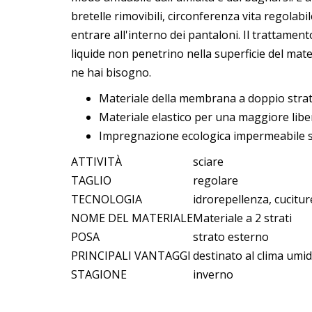
bretelle rimovibili, circonferenza vita regolab
entrare all'interno dei pantaloni. Il trattamen
liquide non penetrino nella superficie del mater
ne hai bisogno.
Materiale della membrana a doppio strato
Materiale elastico per una maggiore lib
Impregnazione ecologica impermeabile se
ATTIVITÀ
sciare
TAGLIO
regolare
TECNOLOGIA
idrorepellenza, cucitur
NOME DEL MATERIALE
Materiale a 2 strati
POSA
strato esterno
PRINCIPALI VANTAGGI
destinato al clima umid
STAGIONE
inverno