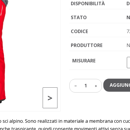
DISPONIBILITÀ
D
STATO
N
CODICE
7
PRODUTTORE
N
MISURARE
AGGIUNG
1
>
allo sci alpino. Sono realizzati in materiale a membrana con cu
anche traspirante, quindi consente movimenti attivi senza sud