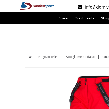
info@domivo
Sciare
Sci di fondo
Skial
Negozio online
Abbigliamento da sci
Panta