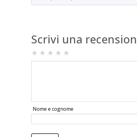
Scrivi una recensio
★
★
★
★
★
Nome e cognome