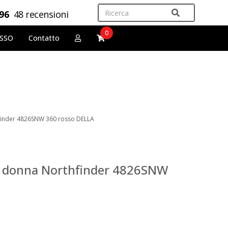
,96
48 recensioni
0
OSSO
Contatto
hfinder 4826SNW 360 rosso DELLA
da donna Northfinder 4826SNW