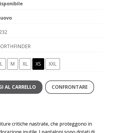
isponibile
uovo
232
ORTHFINDER
L
M
XL
XS
XXL
I AL CARRELLO
CONFRONTARE
citure critiche nastrate, che proteggono in
orazione inutile. I pantaloni sono dotati di