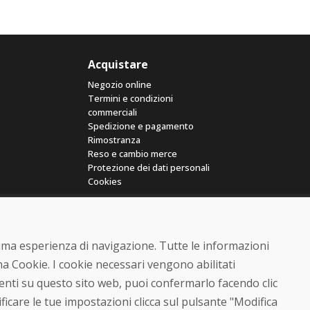
Acquistare
Negozio online
Termini e condizioni
commerciali
Spedizione e pagamento
Rimostranza
Reso e cambio merce
Protezione dei dati personali
Cookies
ttima esperienza di navigazione. Tutte le informazioni
a Cookie. I cookie necessari vengono abilitati
senti su questo sito web, puoi confermarlo facendo clic
© DOMIVOSPORT 2026, tutti i diritti riservati
ficare le tue impostazioni clicca sul pulsante "Modifica