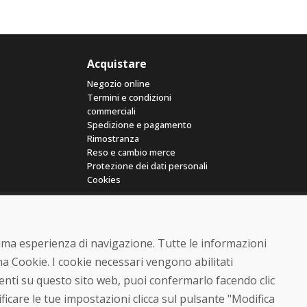
Acquistare
Negozio online
Termini e condizioni
commerciali
Spedizione e pagamento
Rimostranza
Reso e cambio merce
Protezione dei dati personali
Cookies
ttima esperienza di navigazione. Tutte le informazioni
a Cookie. I cookie necessari vengono abilitati
senti su questo sito web, puoi confermarlo facendo clic
© DOMIVOSPORT 2026, tutti i diritti riservati
ficare le tue impostazioni clicca sul pulsante "Modifica