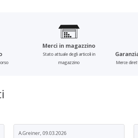
Merci in magazzino
o
Garanzi
Stato attuale degli articoli in
borso
magazzino
Merce diret
i
A.Greiner, 09.03.2026