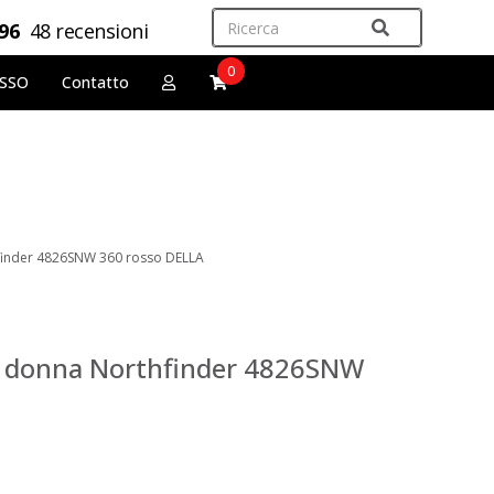
,96
48 recensioni
0
OSSO
Contatto
hfinder 4826SNW 360 rosso DELLA
da donna Northfinder 4826SNW