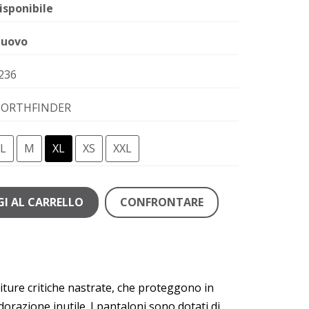
isponibile
uovo
236
ORTHFINDER
L
M
XL
XS
XXL
I AL CARRELLO
CONFRONTARE
citure critiche nastrate, che proteggono in
orazione inutile. I pantaloni sono dotati di