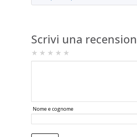
Scrivi una recensio
★
★
★
★
★
Nome e cognome