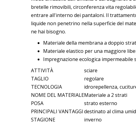
bretelle rimovibili, circonferenza vita regolab
entrare all'interno dei pantaloni. Il trattamen
liquide non penetrino nella superficie del mater
ne hai bisogno.
Materiale della membrana a doppio strato
Materiale elastico per una maggiore lib
Impregnazione ecologica impermeabile se
ATTIVITÀ
sciare
TAGLIO
regolare
TECNOLOGIA
idrorepellenza, cucitur
NOME DEL MATERIALE
Materiale a 2 strati
POSA
strato esterno
PRINCIPALI VANTAGGI
destinato al clima umid
STAGIONE
inverno