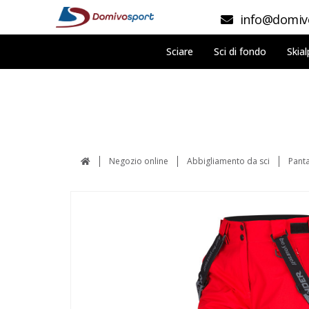
info@domivo
Sciare
Sci di fondo
Skial
Negozio online
Abbigliamento da sci
Panta