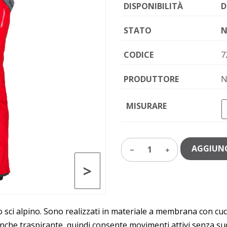
DISPONIBILITÀ
D
STATO
N
CODICE
7
PRODUTTORE
N
MISURARE
AGGIUNG
1
>
allo sci alpino. Sono realizzati in materiale a membrana con cu
anche traspirante, quindi consente movimenti attivi senza sud