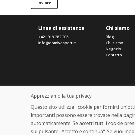
Inviare
Linea di assistenza
Chi siamo
+421 919 282 306
Blog
info@domivosport.it
Chi siamo
Negozio
Contatto
Apprezziamo la tua privacy
Questo sito utilizza i cookie per fornirti un'o
importanti possono essere trovate nella pagin
automaticamente. Se accetti tutti i cookie pre
sul pulsante "Accetto e continua". Se vuoi modi