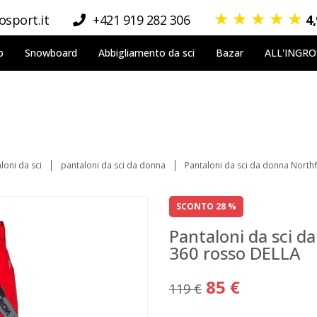
★
★
★
★
★
sport.it
+421 919 282 306
4
p
Snowboard
Abbigliamento da sci
Bazar
ALL'INGR
loni da sci
pantaloni da sci da donna
Pantaloni da sci da donna Nort
SCONTO 28 %
Pantaloni da sci 
360 rosso DELLA
85 €
119 €