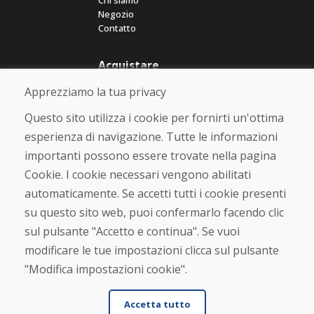
Chi siamo
Negozio
Contatto
Acquistare
Negozio online
Apprezziamo la tua privacy
Termini e condizioni commerciali
Spedizione e pagamento
Questo sito utilizza i cookie per fornirti un'ottima
Rimostranza
esperienza di navigazione. Tutte le informazioni
Reso e cambio merce
importanti possono essere trovate nella pagina
Protezione dei dati personali
Cookies
Cookie. I cookie necessari vengono abilitati
automaticamente. Se accetti tutti i cookie presenti
Verificato dai clienti
su questo sito web, puoi confermarlo facendo clic
★
★
★
★
★
sul pulsante "Accetto e continua". Se vuoi
modificare le tue impostazioni clicca sul pulsante
"Modifica impostazioni cookie".
Accetta tutto