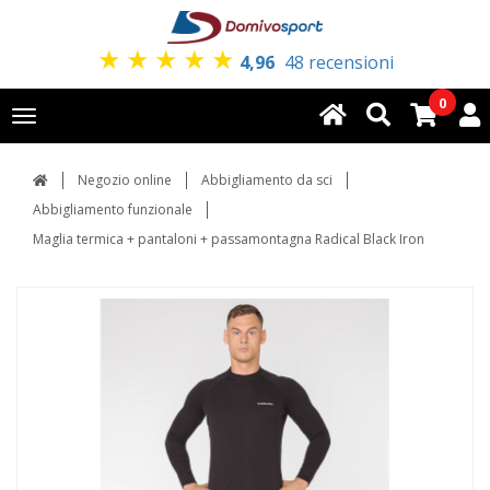
★
★
★
★
★
4,96
48 recensioni
0
Toggle
navigation
Negozio online
Abbigliamento da sci
Abbigliamento funzionale
Maglia termica + pantaloni + passamontagna Radical Black Iron