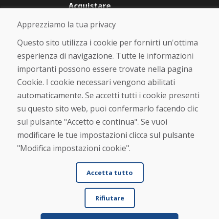
Acquistare
Negozio online
Apprezziamo la tua privacy
Termini e condizioni commerciali
Spedizione e pagamento
Questo sito utilizza i cookie per fornirti un'ottima
Rimostranza
esperienza di navigazione. Tutte le informazioni
Reso e cambio merce
importanti possono essere trovate nella pagina
Protezione dei dati personali
Cookies
Cookie. I cookie necessari vengono abilitati
automaticamente. Se accetti tutti i cookie presenti
Verificato dai clienti
su questo sito web, puoi confermarlo facendo clic
★
★
★
★
★
sul pulsante "Accetto e continua". Se vuoi
modificare le tue impostazioni clicca sul pulsante
"Modifica impostazioni cookie".
Accetta tutto
Rifiutare
© DOMIVOSPORT 2026, tutti i diritti riservati
DUFEKSOFT
-
creazione di siti web
,
creazione di e-shop