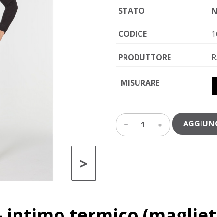
STATO
N
CODICE
1
PRODUTTORE
R
MISURARE
AGGIUNG
1
>
– intimo termico (magliet