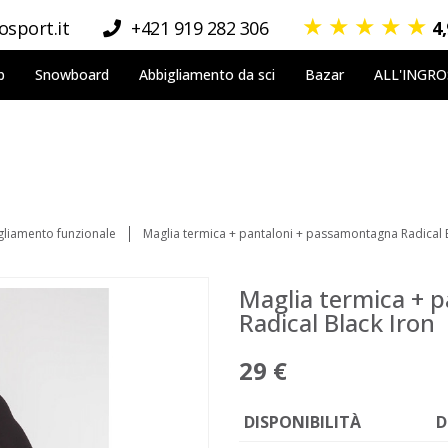
★
★
★
★
★
sport.it
+421 919 282 306
4
p
Snowboard
Abbigliamento da sci
Bazar
ALL'INGR
gliamento funzionale
Maglia termica + pantaloni + passamontagna Radical 
Maglia termica + 
Radical Black Iron
29 €
DISPONIBILITÀ
D