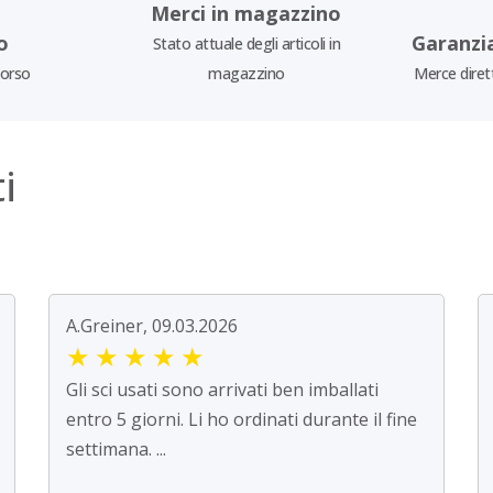
Merci in magazzino
o
Garanzi
Stato attuale degli articoli in
borso
magazzino
Merce diret
i
A.Greiner, 09.03.2026
★
★
★
★
★
Gli sci usati sono arrivati ben imballati
entro 5 giorni. Li ho ordinati durante il fine
settimana. ...