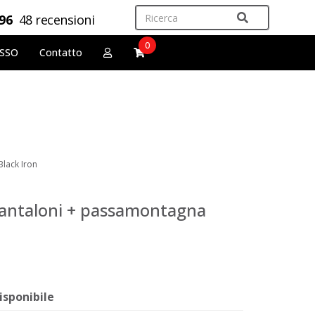
,96
48 recensioni
0
OSSO
Contatto
Black Iron
pantaloni + passamontagna
isponibile