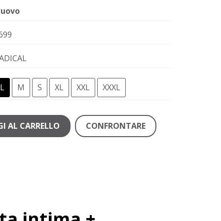
uovo
699
ADICAL
L
M
S
XL
XXL
XXXL
I AL CARRELLO
CONFRONTARE
ta intima +