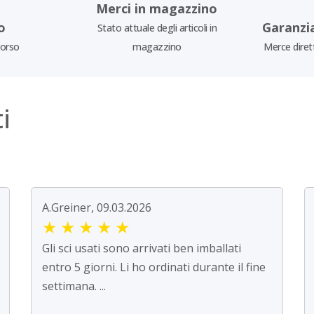
Merci in magazzino
o
Garanzi
Stato attuale degli articoli in
borso
magazzino
Merce diret
i
A.Greiner, 09.03.2026
★
★
★
★
★
Gli sci usati sono arrivati ben imballati
entro 5 giorni. Li ho ordinati durante il fine
settimana. ...