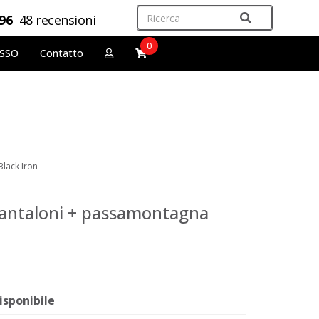
,96
48 recensioni
0
OSSO
Contatto
Black Iron
pantaloni + passamontagna
isponibile