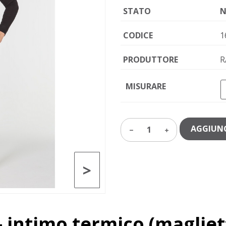
STATO
N
CODICE
1
PRODUTTORE
R
MISURARE
AGGIUNG
1
>
– intimo termico (magliet