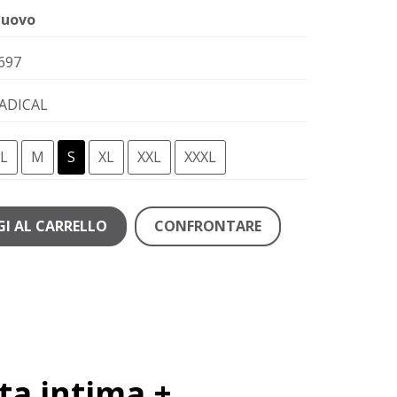
uovo
697
ADICAL
L
M
S
XL
XXL
XXXL
I AL CARRELLO
CONFRONTARE
ta intima +