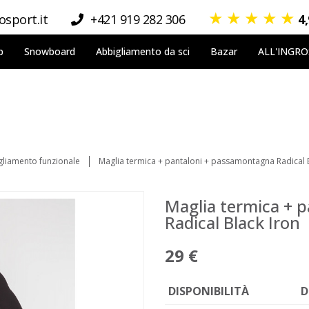
★
★
★
★
★
sport.it
+421 919 282 306
4
p
Snowboard
Abbigliamento da sci
Bazar
ALL'INGR
gliamento funzionale
Maglia termica + pantaloni + passamontagna Radical 
Maglia termica + 
Radical Black Iron
29 €
DISPONIBILITÀ
D